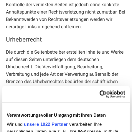
Kontrolle der verlinkten Seiten ist jedoch ohne konkrete
Anhaltspunkte einer Rechtsverletzung nicht zumutbar. Bei
Bekanntwerden von Rechtsverletzungen werden wir
derartige Links umgehend entfernen.
Urheberrecht
Die durch die Seitenbetreiber erstellten Inhalte und Werke
auf diesen Seiten unterliegen dem deutschen
Urheberrecht. Die Vervielfältigung, Bearbeitung,
Verbreitung und jede Art der Verwertung außerhalb der
Grenzen des Urheberrechtes bedürfen der schriftlichen
Zustimmung des jeweiligen Autors bzw. Erstellers.
Downloads und Kopien dieser Seite sind nur für den
privaten, nicht kommerziellen Gebrauch gestattet. Soweit
die Inhalte auf dieser Seite nicht vom Betreiber erstellt
Verantwortungsvoller Umgang mit Ihren Daten
wurden, werden die Urheberrechte Dritter beachtet.
Wir und
unsere 1022 Partner
verarbeiten Ihre
Insbesondere werden Inhalte Dritter als solche
persönlichen Daten, wie z. B. Ihre IP-Adresse, mithilfe