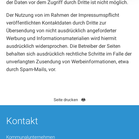
der Daten vor dem Zugriff durch Dritte ist nicht möglich.
Wir verwenden Cookies, um Inhalte und Anzeigen zu
Der Nutzung von im Rahmen der Impressumspflicht
personalisieren, Funktionen für soziale Medien anbieten
veröffentlichten Kontaktdaten durch Dritte zur
zu können und die Zugriffe auf unsere Website zu
Übersendung von nicht ausdrücklich angeforderter
analysieren. Außerdem geben wir Informationen zu Ihrer
Werbung und Informationsmaterialien wird hiermit
Verwendung unserer Website an unsere Partner für
ausdrücklich widersprochen. Die Betreiber der Seiten
soziale Medien, Werbung und Analysen weiter. Unsere
behalten sich ausdrücklich rechtliche Schritte im Falle der
Partner führen diese Informationen möglicherweise mit
unverlangten Zusendung von Werbeinformationen, etwa
weiteren Daten zusammen, die Sie ihnen bereitgestellt
durch Spam-Mails, vor.
haben oder die sie im Rahmen Ihrer Nutzung der Dienste
gesammelt haben. Sie geben Einwilligung zu unseren
Cookies, wenn Sie unsere Webseite weiterhin nutzen.
Seite drucken
Kontakt
Kommunalunternehmen