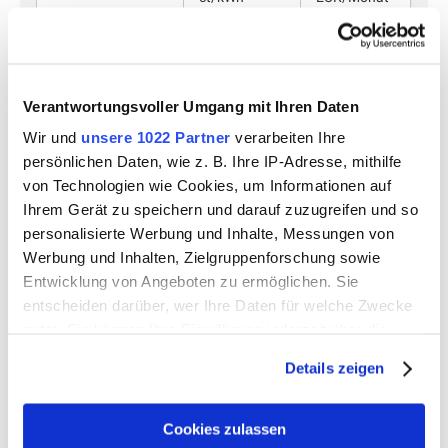
bis 100.000 kWh
12,62
15,27
Verantwortungsvoller Umgang mit Ihren Daten
Wir und
unsere 1022 Partner
verarbeiten Ihre
persönlichen Daten, wie z. B. Ihre IP-Adresse, mithilfe
Preise für Sonderverträge Weiden für
von Technologien wie Cookies, um Informationen auf
Bestandskunden
Ihrem Gerät zu speichern und darauf zuzugreifen und so
personalisierte Werbung und Inhalte, Messungen von
Werbung und Inhalten, Zielgruppenforschung sowie
Diese Preise gelten für die Stadt Weiden. Bei den
Entwicklung von Angeboten zu ermöglichen. Sie
genannten Preisen handelt es sich um Bruttopreise
entscheiden darüber, wer Ihre Daten für welche Zwecke
einschließlich der gesetzlichen Umsatzsteuer.
nutzt. Sie können Ihre Einwilligung jederzeit über die
Cookie-Erklärung oder durch Klicken auf das Privacy
Details zeigen
Trigger Symbol ändern oder widerrufen
Vertragslaufzeit ab
01.01.2026
Wenn Sie es erlauben, würden wir auch gerne:
Cookies zulassen
Arbeitspreis
Grundpreis